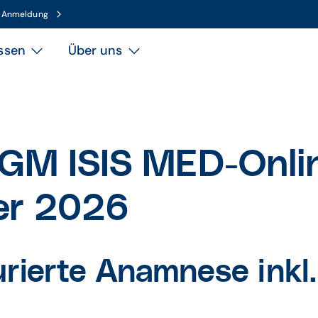
n Anmeldung
ssen
Über uns
GM ISIS MED-Onli
er 2026
rierte Anamnese inkl.