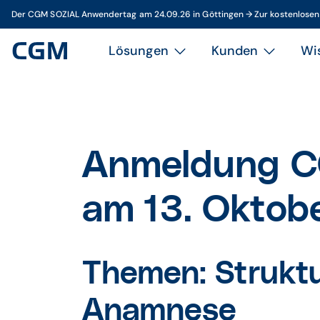
Der CGM SOZIAL Anwendertag am 24.09.26 in Göttingen → Zur kostenlose
Lösungen
Kunden
Wi
Anmeldung C
am 13. Oktob
Themen: Struktu
Anamnese