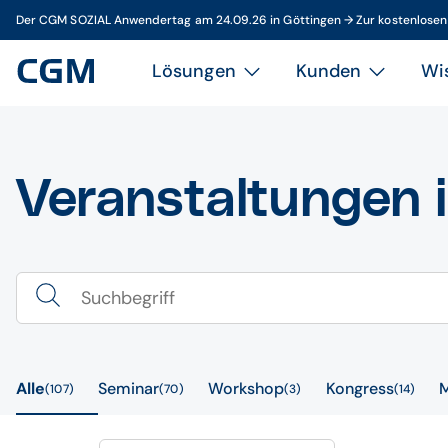
Der CGM SOZIAL Anwendertag am 24.09.26 in Göttingen → Zur kostenlose
Lösungen
Kunden
Wi
Veranstaltungen 
Alle
Seminar
Workshop
Kongress
107
70
3
14