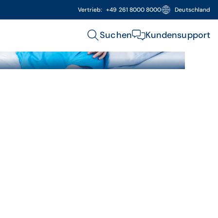
Vertrieb:
+49 261 8000 8000
Deutschland
Suchen
Kundensupport
 Bett und wird von seinem Sohn liebevoll umarmt.