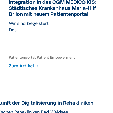
Integration in das CGM MEDICO KIS:
Städtisches Kranken­haus Maria-Hilf
Brilon mit neuem Patienten­portal
Wir sind begeistert:
Das
Patientenportal, Patient Empowerment
Zum Artikel
ft der Digitali­sierung in Reha­kliniken
tischen Rehakliniken Bad Waldsee