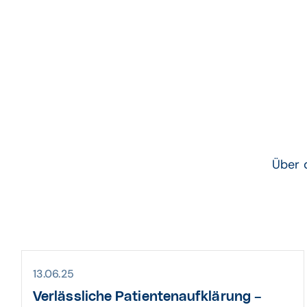
P
Über 
13.06.25
Verläss­liche Patienten­auf­klärung –