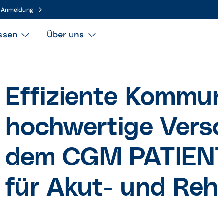
n Anmeldung
ssen
Über uns
Effiziente Kommu­
hoch­wertige Vers
dem CGM PATIEN
für Akut- und Reha