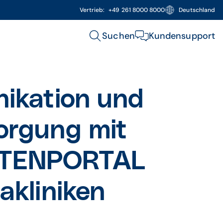
Vertrieb:
+49 261 8000 8000
Deutschland
Suchen
Kundensupport
nikation und
or­gung mit
TEN­PORTAL
­kliniken