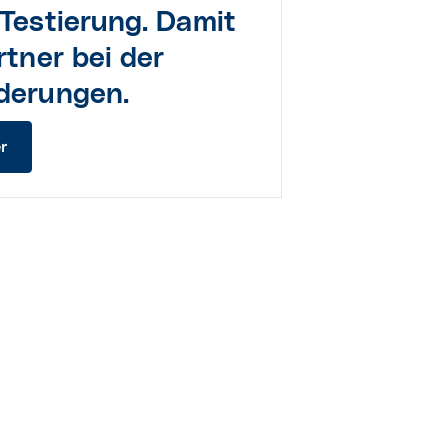
Testierung.
Damit
rtner bei der
rderungen.
r