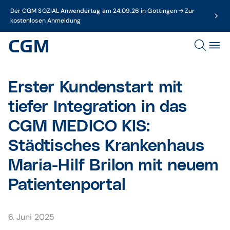
Der CGM SOZIAL Anwendertag am 24.09.26 in Göttingen → Zur
kostenlosen Anmeldung
Erster Kunden­start mit
tiefer Integration in das
CGM MEDICO KIS:
Städtisches Kranken­haus
Maria-Hilf Brilon mit neuem
Patienten­portal
6. Juni 2025