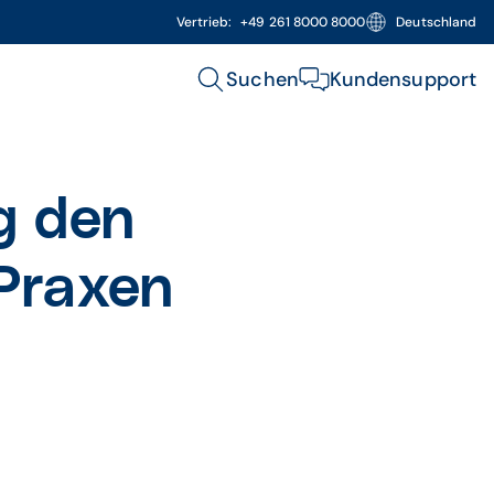
Vertrieb:
+49 261 8000 8000
Deutschland
Suchen
Kundensupport
ng den
 Praxen