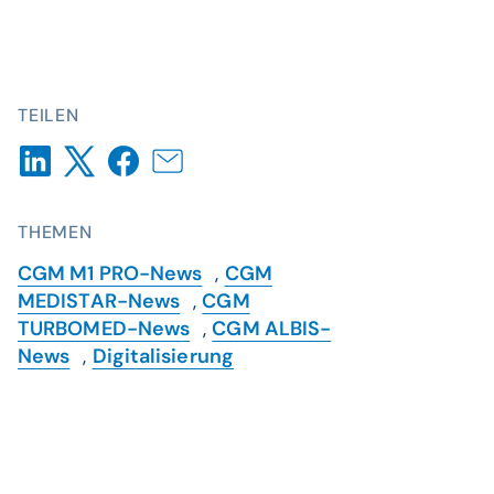
TEILEN
THEMEN
CGM M1 PRO-News
,
CGM
MEDISTAR-News
,
CGM
TURBOMED-News
,
CGM ALBIS-
News
,
Digitalisierung