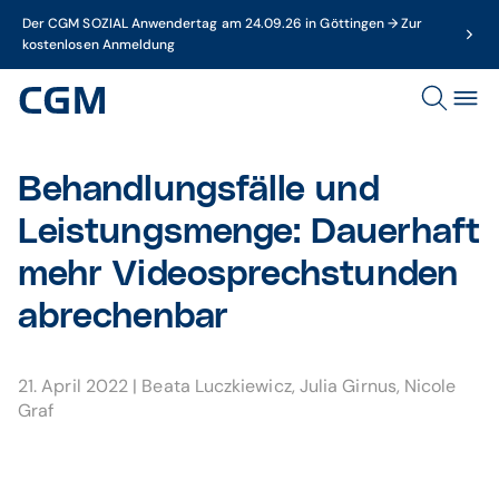
Der CGM SOZIAL Anwendertag am 24.09.26 in Göttingen → Zur
kostenlosen Anmeldung
Behandlungsfälle und
Leistungsmenge: Dauerhaft
mehr Videosprechstunden
abrechenbar
21. April 2022
|
Beata Luczkiewicz
,
Julia Girnus
,
Nicole
Graf