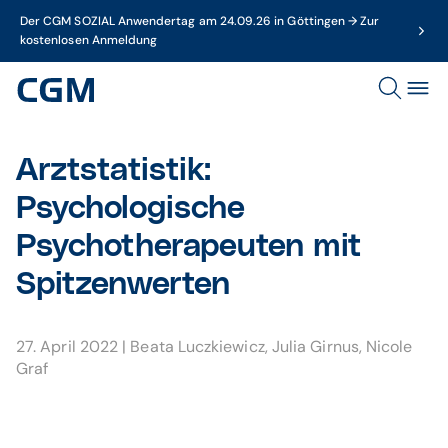
Der CGM SOZIAL Anwendertag am 24.09.26 in Göttingen → Zur
kostenlosen Anmeldung
Arztstatistik:
Psychologische
Psychotherapeuten mit
Spitzenwerten
27. April 2022
|
Beata Luczkiewicz
,
Julia Girnus
,
Nicole
Graf