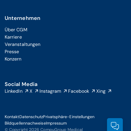
Unternehmen
Über CGM
Karriere
Veranstaltungen
Presse
Konzern
Social Media
LinkedIn
X
Instagram
Facebook
Xing
Kontakt
Datenschutz
Privatsphäre-Einstellungen
Bildquellennachweise
Impressum
Prod
© Copyright 2026 CompuGroup Medical