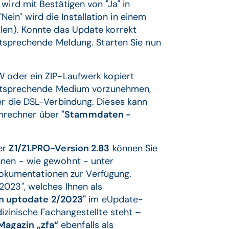
wird mit Bestätigen von "Ja" in
in" wird die Installation in einem
llen). Konnte das Update korrekt
entsprechende Meldung. Starten Sie nun
W oder ein ZIP-Laufwerk kopiert
s entsprechende Medium vorzunehmen,
er die DSL-Verbindung. Dieses kann
mrechner über
"Stammdaten -
er
Z1/Z1.PRO-Version 2.83
können Sie
hnen - wie gewohnt - unter
kumentationen zur Verfügung.
2023", welches Ihnen als
 uptodate 2/2023"
im eUpdate-
dizinische Fachangestellte steht –
Magazin „zfa“
ebenfalls als