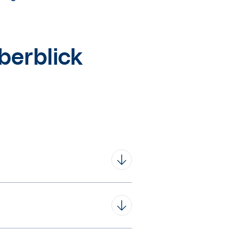
berblick
nungen im Quartal
2/2023.