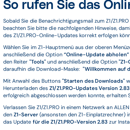
So rufen Sie das Onl
Sobald Sie die Benachrichtigungsmail zum Z1/Z1.PRO
beachten Sie bitte die nachfolgenden Hinweise, dami
des Z1/Z1.PRO-Online-Updates korrekt erfolgen kön
Wählen Sie im Z1-Hauptmenü aus der oberen Menüz
anschließend die Option
“Online-Update abholen”
den Reiter
"Tools"
und anschließend die Option
"Z1-
daraufhin die Download-Maske:
"Willkommen auf d
Mit Anwahl des Buttons
"Starten des Downloads"
w
Herunterladen des
Z1/Z1.PRO-Updates Version 2.83
erfolgreich abgeschlossen werden konnte, erhalten 
Verlassen Sie Z1/Z1.PRO in einem Netzwerk an ALLEN 
den
Z1-Server
(ansonsten den Z1-Einplatzrechner) i
das Update
für die Z1/Z1.PRO-Version 2.83
zur Insta