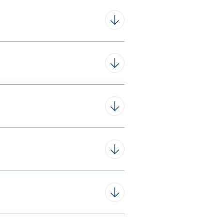
echnungen ab
07.2023.
altung
erung
 eines eRezeptes – ab dem
d Goya Health