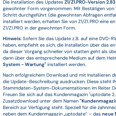
Die Installation des Updates
Z1/Z1.PRO-Version 2.83
gewohnter Form vorgenommen. Mit Bestätigen von "Ne
Schritt durchgeführt (die gewohnten Abfragen entfa
installiert werden, erhalten Sie von Z1/Z1.PRO eine 
Z1/Z1.PRO in der gewohnten Form.
Hinweis:
Sofern Sie das Update z.B. auf eine DVD-R
haben, empfiehlt es sich, die Installation über da
da dieser Vorgang schneller von statten geht als üb
dann über das entsprechende Medium auf dem Hei
System - Wartung"
installiert werden.
Nach erfolgreichem Download und mit Installieren d
die Update-Beschreibung ausdrucken. Diese steht I
Stammdaten-System-Dokumentationen im Reiter Do
Freuen Sie sich auf das Kundenmagazin "uptodate 2.
Zusatzdownload unter dem Namen
"Kundenmagazin
Bereich zur Verfügung steht. Speziell für die zahnme
neben dem Kundenmagazin „uptodate“ – das
neue 