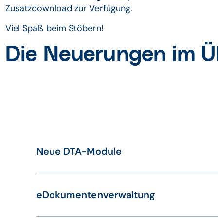
Zusatzdownload zur Verfügung.
Viel Spaß beim Stöbern!
Die Neuerungen im Ü
Neue DTA-Module
CGM Z1 & CGM Z1.PRO
eDokumentenverwaltung
Für die KCH- und KFO-Quartalsabrech