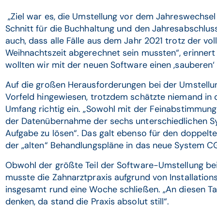
„Ziel war es, die Umstellung vor dem Jahreswechsel
Schnitt für die Buchhaltung und den Jahresabschlus
auch, dass alle Fälle aus dem Jahr 2021 trotz der vo
Weihnachtszeit abgerechnet sein mussten“, erinnert s
wollten wir mit der neuen Software einen ‚sauberen‘ 
Auf die großen Herausforderungen bei der Umstell
Vorfeld hingewiesen, trotzdem schätzte niemand in 
Umfang richtig ein. „Sowohl mit der Feinabstimmung
der Datenübernahme der sechs unterschiedlichen Sy
Aufgabe zu lösen“. Das galt ebenso für den doppelte
der „alten“ Behandlungspläne in das neue System C
Obwohl der größte Teil der Software-Umstellung bei
musste die Zahnarztpraxis aufgrund von Installatio
insgesamt rund eine Woche schließen. „An diesen T
denken, da stand die Praxis absolut still“.