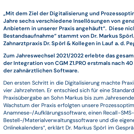
„Mit dem Ziel der Digitalisierung und Prozessopt
Jahre sechs verschiedene Insellösungen von gena
Anbietern in unserer Praxis angehäuft“. Diese nic
Bestandsaufnahme“ stammt von Dr. Markus Spörl. I
Zahnarztpraxis Dr. Spörl & Kollegen in Lauf a. d. Pe
Zum Jahreswechsel 2021/2022 erlebte das gesamt
der Integration von CGM Z1.PRO erstmals nach 4
der zahnärztlichen Software.
Den ersten Schritt in die Digitalisierung machte Prax
vier Jahrzehnten. Er entschied sich für eine Standar
Praxisübergabe an Sohn Markus bis zum Jahresende 2
Wachstum der Praxis erfolgten unsere Prozessoptim
Anamnese-/Aufklärungssoftware, einen Recall-SMS-D
Bestell-/Materialverwaltungssoftware und die eigen
Onlinekalenders“, erklärt Dr. Markus Spörl im Gesp