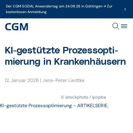
Der CGM SOZIAL Anwendertag am 24.09.26 in Göttingen → Zur
kostenlosen Anmeldung
KI-ge­stützte Pro­zess­opti­
mierung in Kran­ken­häusern
12. Januar 2026
|
Jens-Peter Liedtke
© istockphoto / ipopba
KI-gestützte Prozessoptimierung - ARTIKELSERIE.