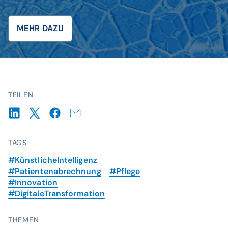
MEHR DAZU
© istockphoto / Eskemar
TEILEN
TAGS
#KünstlicheIntelligenz
#Patientenabrechnung
#Pflege
#Innovation
#DigitaleTransformation
THEMEN