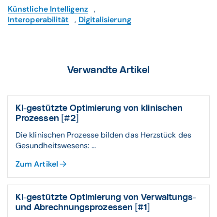
Künstliche Intelligenz
,
Interoperabilität
,
Digitalisierung
Verwandte Artikel
KI-ge­stützte Opti­mie­rung von klini­schen
Pro­zes­sen [#2]
Die klinischen Prozesse bilden das Herzstück des
Gesundheitswesens: ...
Zum Artikel
KI-ge­stützte Opti­mierung von Ver­wal­tungs-
und Abrech­nungs­pro­zessen [#1]