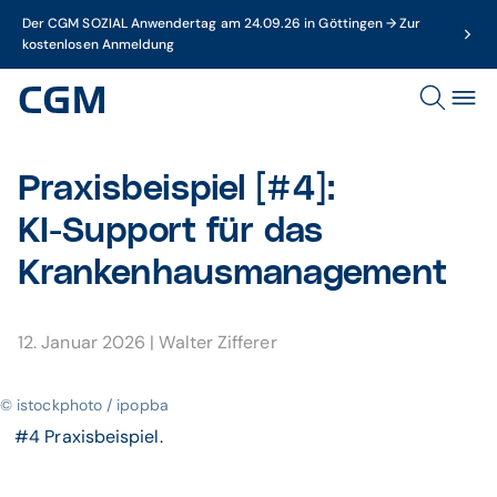
Der CGM SOZIAL Anwendertag am 24.09.26 in Göttingen → Zur
kostenlosen Anmeldung
Praxis­bei­spiel [#4]:
KI-Support für das
Kranken­haus­manage­ment
12. Januar 2026
|
Walter Zifferer
© istockphoto / ipopba
#4 Praxisbeispiel.