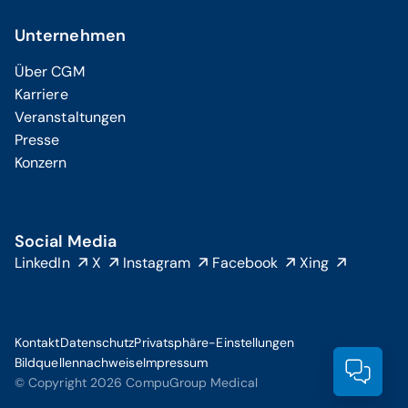
Unternehmen
Über CGM
Karriere
Veranstaltungen
Presse
Konzern
Social Media
LinkedIn
X
Instagram
Facebook
Xing
Kontakt
Datenschutz
Privatsphäre-Einstellungen
Bildquellennachweise
Impressum
Prod
© Copyright 2026 CompuGroup Medical