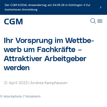
Der CGM SOZIAL Anwendertag am 24.09.26 in Göttingen → Zur
kostenlosen Anmeldung
Ihr Vorsprung im Wett­be­
werb um Fach­kräfte –
Attrak­tiver Arbeit­geber
werden
21. April 2023
|
Andrea Kamphausen
© istockphoto / fotostorm