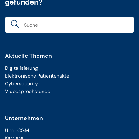
gefunden?
Telefax: +49 (0) 261 8000 3908
Mehr Informationen
Ihre Fragen per E-Mail an:
TECHNIK.SUPPORT.BUDENTAL.DE@CGM.COM
Aktuelle Themen
Digitalisierung
Elektronische Patientenakte
Cybersecurity
Videosprechstunde
Unternehmen
Über CGM
Karriere