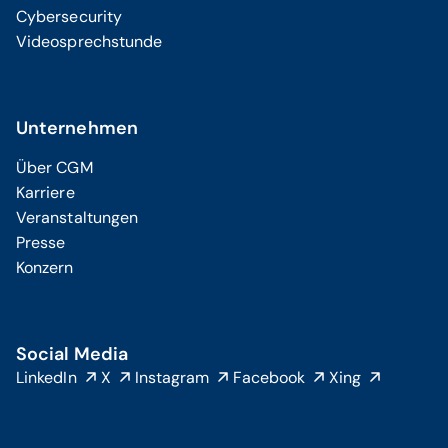
Cybersecurity
Videosprechstunde
Unternehmen
Über CGM
Karriere
Veranstaltungen
Presse
Konzern
Social Media
LinkedIn
X
Instagram
Facebook
Xing