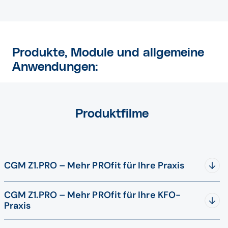
Produkte, Module und allgemeine
Anwendungen:
Produktfilme
CGM Z1.PRO – Mehr PROfit für Ihre Praxis
CGM Z1.PRO – Mehr PROfit für Ihre KFO-
Praxis