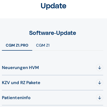
Update
Software-Update
CGM Z1.PRO
CGM Z1
Neuerungen HVM
KZV und RZ Pakete
Patienteninfo