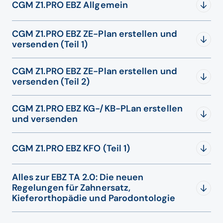
CGM Z1.PRO EBZ Allgemein
CGM Z1.PRO EBZ ZE-Plan erstellen und
versenden (Teil 1)
CGM Z1.PRO EBZ ZE-Plan erstellen und
versenden (Teil 2)
CGM Z1.PRO EBZ KG-/KB-PLan erstellen
und versenden
CGMCOM-
CGM Z1.PRO EBZ KFO (Teil 1)
17817_DEN_Z1PRO_Videos_EBZ_Allgemein_0722_
Alles zur EBZ TA 2.0: Die neuen
Regelungen für Zahnersatz,
Kieferorthopädie und Parodontologie