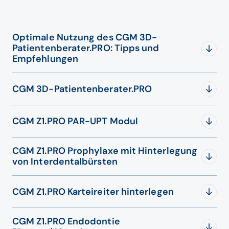
PRAXISARCHIV-WEB-Dental-Tutorial
Optimale Nutzung des CGM 3D-
Patientenberater.PRO: Tipps und
Empfehlungen
CGM 3D-Patientenberater.PRO
CGM Z1.PRO PAR-UPT Modul
CGM Z1.PRO Prophylaxe mit Hinterlegung
von Interdentalbürsten
CGM Z1.PRO Karteireiter hinterlegen
Optimale Nutzung des CGM 3D-
Patientenberater.PRO
CGM Z1.PRO Endodontie