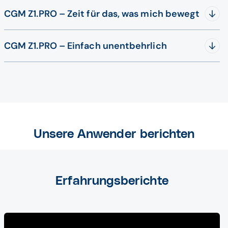
CGM Z1.PRO – Zeit für das, was mich bewegt
CGM Z1.PRO – Einfach unentbehrlich
Unsere Anwender berichten
CGM Z1.PRO – Zeit für das, was mich bewegt
Erfahrungsberichte
CGM Z1.PRO – Einfach unentbehrlich