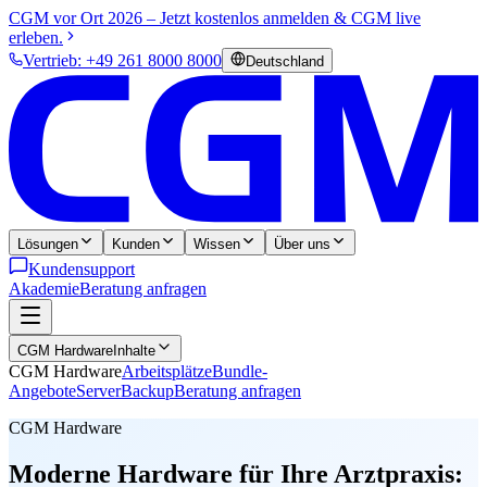
CGM vor Ort 2026 – Jetzt kostenlos anmelden & CGM live
erleben.
Vertrieb: +49 261 8000 8000
Deutschland
Lösungen
Kunden
Wissen
Über uns
Kundensupport
Akademie
Beratung anfragen
CGM Hardware
Inhalte
CGM Hardware
Arbeitsplätze
Bundle-
Angebote
Server
Backup
Beratung anfragen
CGM Hardware
Moderne Hardware für Ihre Arztpraxis: