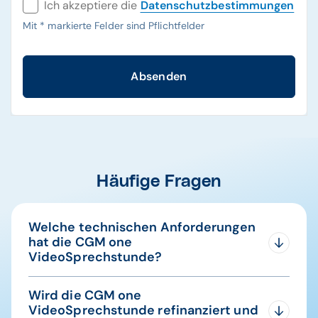
Ich akzeptiere die
Datenschutzbestimmungen
Mit
*
markierte Felder sind Pflichtfelder
Absenden
Häufige Fragen
Welche technischen Anforderungen
hat die CGM one
VideoSprechstunde?
Einfach loslegen – mit Geräten, die Sie bereits
Wird die CGM one
nutzen: Ob Smartphone, Tablet oder Laptop –
VideoSprechstunde refinanziert und
alles, was Sie brauchen, ist ein Internetzugang.