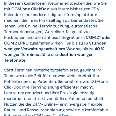
In diesem kostenlosen Webinar entdecken Sie, wie Sie
mit
CGM one ClickDoc
aus Ihrem bisherigen EDV-
Kalender eine moderne, digitale Terminplattform
machen, die Ihren Praxisalltag spürbar entlastet. Sie
sehen, wie Online-Terminbuchung, automatische
Terminerinnerungen, Warteliste, KI-gestützte
Funktionen und die nahtlose Integration in
CGM Z1 oder
CGM Z1.PRO
zusammenwirken. Für bis zu
16 Stunden
weniger Verwaltungsarbeit pro Woche
, bis zu
40 %
weniger Terminausfälle
und
deutlich weniger
Telefonate
.
Statt Terminen hinterherzutelefonieren, gewinnt Ihr
Team wertvolle Zeit für das, was wirklich zählt: Ihre
Patientinnen und Patienten. Sie erfahren, wie CGM one
ClickDoc Ihre Terminplanung effizienter macht,
Leerzeiten reduziert und Ihre Praxis gleichzeitig
moderner und attraktiver für Ihre Patienten aufstellt.
Nutzen Sie die 24/7-Online-Terminvergabe, flexible
Raum- und Ressourcenplanung sowie die komfortable
Patienten-App CGM one ClickDoc.