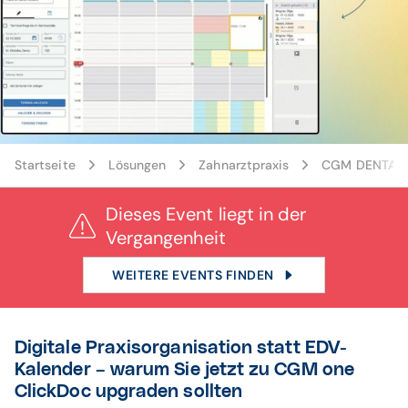
Banner ClickDoc Webinar
Startseite
Lösungen
Zahnarztpraxis
CGM DENTAL V
Dieses Event liegt in der
Vergangenheit
WEITERE EVENTS FINDEN
Digitale Praxisorganisation statt EDV-
Kalender – warum Sie jetzt zu CGM one
ClickDoc upgraden sollten