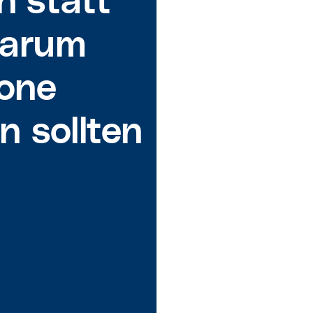
n statt
warum
 one
n sollten