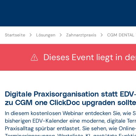
Startseite
Lösungen
Zahnarztpraxis
CGM DENTAL V
Dieses Event liegt in d
Digitale Praxisorganisation statt EDV
zu CGM one ClickDoc upgraden sollt
In diesem kostenlosen Webinar entdecken Sie, wie S
bisherigen EDV-Kalender eine moderne, digitale Ter
Praxisalltag spürbar entlastet. Sie sehen, wie Onl