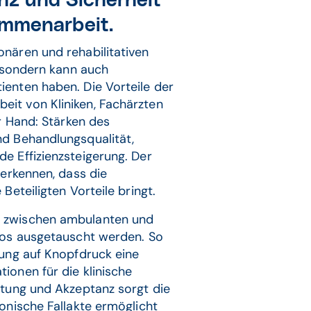
nz und Sicherheit
ammenarbeit.
nären und rehabilitativen
, sondern kann auch
enten haben. Die Vorteile der
it von Kliniken, Fachärzten
er Hand: Stärken des
nd Behandlungsqualität,
e Effizienzsteigerung. Der
 erkennen, dass die
Beteiligten Vorteile bringt.
n zwischen ambulanten und
los ausgetauscht werden. So
sung auf Knopfdruck eine
ionen für die klinische
itung und Akzeptanz sorgt die
onische Fallakte ermöglicht