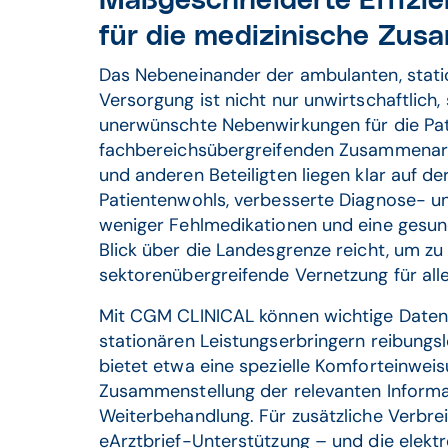
Maßgeschneiderte Effizie
für die medizinische Zus
Das Nebeneinander der ambulanten, statio
Versorgung ist nicht nur unwirtschaftlich
unerwünschte Nebenwirkungen für die Pati
fachbereichsübergreifenden Zusammenarbe
und anderen Beteiligten liegen klar auf d
Patientenwohls, verbesserte Diagnose- u
weniger Fehlmedikationen und eine gesund
Blick über die Landesgrenze reicht, um zu
sektorenübergreifende Vernetzung für alle 
Mit CGM CLINICAL können wichtige Date
stationären Leistungserbringern reibungs
bietet etwa eine spezielle Komforteinwei
Zusammenstellung der relevanten Informat
Weiterbehandlung. Für zusätzliche Verbre
eArztbrief-Unterstützung – und die elektr