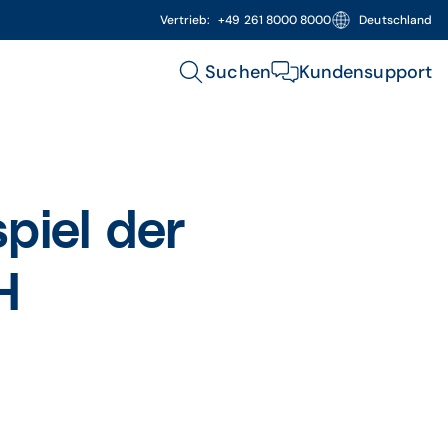
Vertrieb:
+49 261 8000 8000
Deutschland
Suchen
Kundensupport
piel der
H