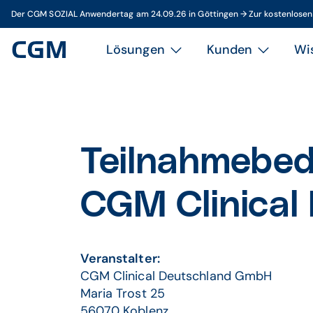
Der CGM SOZIAL Anwendertag am 24.09.26 in Göttingen → Zur kostenlose
Lösungen
Kunden
Wi
Teilnahmebed
CGM Clinical
Veranstalter:
CGM Clinical Deutschland GmbH
Maria Trost 25
56070 Koblenz