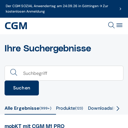
Der CGM SOZIAL Anwendertag am 24.09.26 in Göttingen → Zur
kostenlosen Anmeldung
Ihre Suchergebnisse
Suchen
Alle Ergebnisse
Produkte
Downloads
V
999+
123
687
mobKT mit CGM M1 PRO