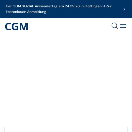
Der CGM SOZIAL Anwendertag am 24.09.26 in Göttingen → Zur
kostenlosen Anmeldung
Thema
KIM-Nachricht