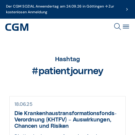
Der CGM SOZIAL Anwendertag am 24.09.26 in Göttingen → Zur
kostenlosen Anmeldung
Hashtag
#patientjourney
18.06.25
Die Krankenhaus­trans­for­mations­fonds-
Verord­nung (KHTFV) – Auswir­kungen,
Chancen und Risiken