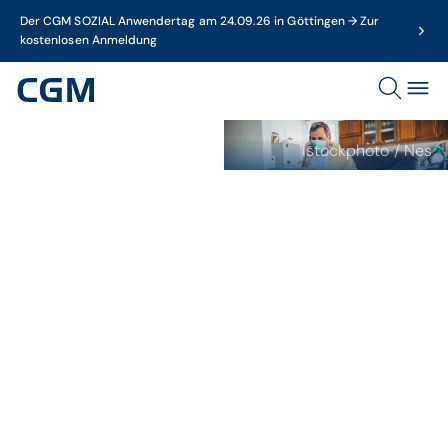
Der CGM SOZIAL Anwendertag am 24.09.26 in Göttingen → Zur
kostenlosen Anmeldung
Herausforderungen mit COVID
istockphoto / Nes
19
Dossier
COVID-19 –
Herausforderungen in der
Pflege