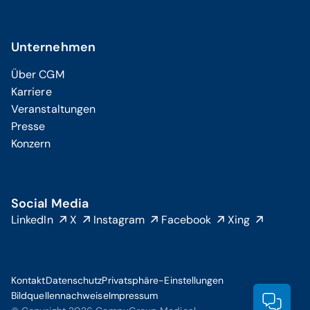
Unternehmen
Über CGM
Karriere
Veranstaltungen
Presse
Konzern
Social Media
LinkedIn
X
Instagram
Facebook
Xing
Kontakt
Datenschutz
Privatsphäre-Einstellungen
Bildquellennachweise
Impressum
Prod