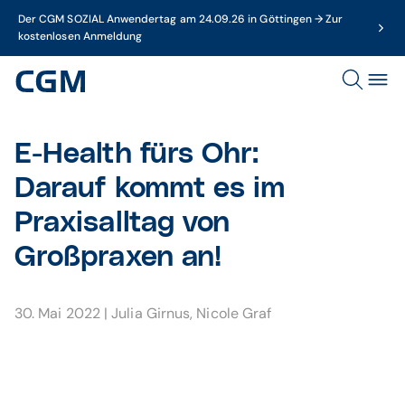
Der CGM SOZIAL Anwendertag am 24.09.26 in Göttingen → Zur
kostenlosen Anmeldung
E-Health fürs Ohr:
Darauf kommt es im
Praxisalltag von
Großpraxen an!
30. Mai 2022
|
Julia Girnus
,
Nicole Graf