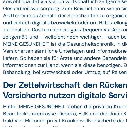
sowohl qualitativ als auch wirtschaftlich zeitgemäß
Gesundheitsversorgung. Zum Beispiel dann, wenn s
Arzttermine außerhalb der Sprechzeiten zu organisi
und einfach digital abzuwickeln oder um Hilfestell
zu erhalten. Das funktioniert ganz bequem via App 
zeitgemäß und – vielleicht noch wichtiger – auch be
MEINE GESUNDHEIT ist die Gesundheitschronik. In d
Versicherten sämtliche Unterlagen und Informatione
liefern. So haben sie für Ärzte und andere Behandel
Informationen zur Hand, wenn sie diese benötigen. Z
Behandlung, bei Arztwechsel oder Umzug, auf Reisen 
Der Zettelwirtschaft den Rücke
Versicherte nutzen digitale Serv
Hinter MEINE GESUNDHEIT stehen die privaten Krank
Beamtenkrankenkasse, Debeka, HUK und die Union K
bald vier Millionen privat Krankenvollversicherte die