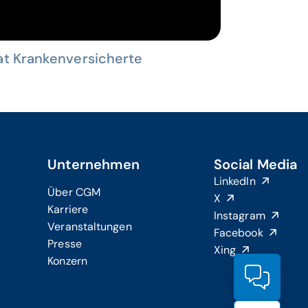
at Krankenversicherte
Unternehmen
Social Media
LinkedIn
Über CGM
X
Karriere
Instagram
Veranstaltungen
Facebook
Presse
Xing
Konzern
Produ