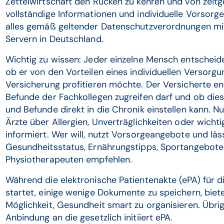
Zettelwirtschaft den Rücken zu kehren und von zeit
vollständige Informationen und individuelle Vorsorg
alles gemäß geltender Datenschutzverordnungen mi
Servern in Deutschland.
Wichtig zu wissen: Jeder einzelne Mensch entscheide
ob er von den Vorteilen eines individuellen Verso
Versicherung profitieren möchte. Der Versicherte en
Befunde der Fachkollegen zugreifen darf und ob dies
und Befunde direkt in die Chronik einstellen kann. 
Ärzte über Allergien, Unverträglichkeiten oder wic
informiert. Wer will, nutzt Vorsorgeangebote und lä
Gesundheitsstatus, Ernährungstipps, Sportangebote
Physiotherapeuten empfehlen.
Während die elektronische Patientenakte (ePA) für d
startet, einige wenige Dokumente zu speichern, bie
Möglichkeit, Gesundheit smart zu organisieren. Übrig
Anbindung an die gesetzlich initiiert ePA.