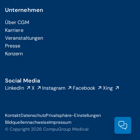
Unternehmen
Über CGM
Karriere
Veranstaltungen
Presse
Konzern
Social Media
LinkedIn
X
Instagram
Facebook
Xing
Kontakt
Datenschutz
Privatsphäre-Einstellungen
Bildquellennachweise
Impressum
Prod
© Copyright 2026 CompuGroup Medical