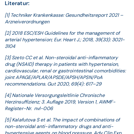
Literatur:
[1] Techniker Krankenkasse: Gesundheitsreport 2021 –
Arzneiverordnungen
[2] 2018 ESC/ESH Guidelines for the management of
arterial hypertension; Eur. Heart J.; 2018, 39(33): 3021-
3104
[3] Szeto CC et al. Non-steroidal anti-inflammatory
drug (NSAID) therapy in patients with hypertension,
cardiovascular, renal or gastrointestinal comorbidities:
joint APAGE/APLAR/APSDE/APSH/APSN/PoA
recommendations. Gut 2020, 69(4): 617–29
[4] Nationale Versorgungsleitlinie Chronische
Herzinsuffizienz; 3. Auflage 2019, Version 1, AWMF-
Register-Nr. nvl-006
[5] Kalafutova S et al. The impact of combinations of
non-steroidal anti-inflammatory drugs and anti-
hypertensive agents on blood pressure. Adv Clin Exp