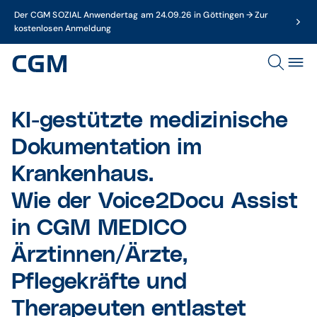
Der CGM SOZIAL Anwendertag am 24.09.26 in Göttingen → Zur
kostenlosen Anmeldung
KI-gestützte medizinische
Dokumentation im
Krankenhaus.
Wie der Voice2Docu Assist
in CGM MEDICO
Ärztinnen/Ärzte,
Pflegekräfte und
Therapeuten entlastet