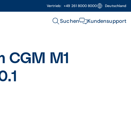
Vertrieb:
+49 261 8000 8000
Deutschland
Suchen
Kundensupport
um CGM M1
0.1