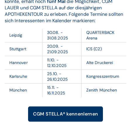
konnte, erhält noch
fünf Mal
die Möglichkeit, CGM
LAUER und CGM STELLA auf der diesjährigen
APOTHEKENTOUR zu erleben. Folgende Termine sollten
sich Interessenten im Kalender markieren:
30.08. -
QUARTERBACK
Leipzig
31.08.2025
Arena
20.09. -
Stuttgart
ICS (C2)
21.09.2025
11.10. -
Hannover
Alte Druckerei
12.10.2025
25.10. -
Karlsruhe
Kongresszentrum
26.10.2025
15.11. -
München
Zenith München
16.11.2025
CGM STELLA® kennenlernen