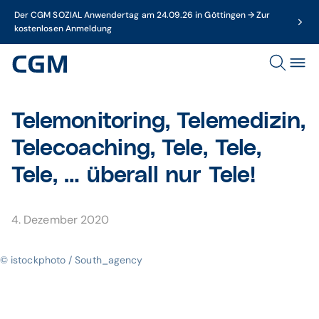
Der CGM SOZIAL Anwendertag am 24.09.26 in Göttingen → Zur
kostenlosen Anmeldung
Telemonitoring, Telemedizin,
Telecoaching, Tele, Tele,
Tele, … überall nur Tele!
4. Dezember 2020
© istockphoto / South_agency