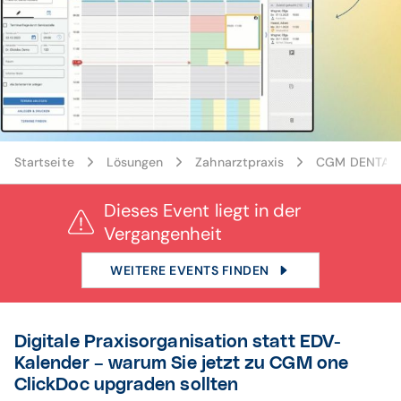
Banner ClickDoc Webinar
Startseite
Lösungen
Zahnarztpraxis
CGM DENTAL V
Dieses Event liegt in der
Vergangenheit
WEITERE EVENTS FINDEN
Digitale Praxisorganisation statt EDV-
Kalender – warum Sie jetzt zu CGM one
ClickDoc upgraden sollten