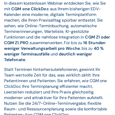
In diesem kostenlosen Webinar entdecken Sie, wie Sie
mit
CGM one ClickDoc
aus Ihrem bisherigen EDV-
Kalender eine moderne, digitale Terminplattform
machen, die Ihren Praxisalltag spürbar entlastet. Sie
sehen, wie Online-Terminbuchung, automatische
Terminerinnerungen, Warteliste, KI-gestützte
Funktionen und die nahtlose Integration in
CGM Z1 oder
CGM Z1.PRO
zusammenwirken. Für bis zu
16 Stunden
weniger Verwaltungsarbeit pro Woche
, bis zu
40 %
weniger Terminausfälle
und
deutlich weniger
Telefonate
.
Statt Terminen hinterherzutelefonieren, gewinnt Ihr
Team wertvolle Zeit für das, was wirklich zählt: Ihre
Patientinnen und Patienten. Sie erfahren, wie CGM one
ClickDoc Ihre Terminplanung effizienter macht,
Leerzeiten reduziert und Ihre Praxis gleichzeitig
moderner und attraktiver für Ihre Patienten aufstellt.
Nutzen Sie die 24/7-Online-Terminvergabe, flexible
Raum- und Ressourcenplanung sowie die komfortable
Patienten-App CGM one ClickDoc.