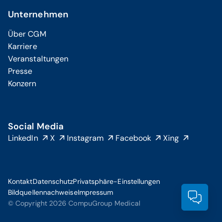
Unternehmen
Über CGM
Karriere
Veranstaltungen
Presse
Konzern
Social Media
LinkedIn
X
Instagram
Facebook
Xing
Kontakt
Datenschutz
Privatsphäre-Einstellungen
Bildquellennachweise
Impressum
Prod
© Copyright 2026 CompuGroup Medical