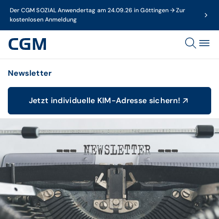
Der CGM SOZIAL Anwendertag am 24.09.26 in Göttingen → Zur
kostenlosen Anmeldung
Newsletter
Jetzt individuelle KIM-Adresse sichern!