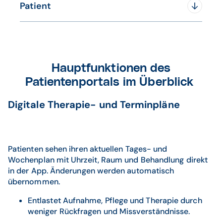
Einrichtung positionieren
Deutschland
Patient
Rückfragen zu Terminen und Plänen
Inhalte und Rollen selbst steuern
Bessere Vorbereitung durch vorab
ausgefüllte Fragebögen
Mehr Zeit für die direkte Arbeit mit
Patienten statt für Organisation
Hauptfunktionen des
Patientenportals im Überblick
Digitale Therapie- und Terminpläne
Patienten sehen ihren aktuellen Tages- und
Wochenplan mit Uhrzeit, Raum und Behandlung direkt
in der App. Änderungen werden automatisch
übernommen.
Entlastet Aufnahme, Pflege und Therapie durch
weniger Rückfragen und Missverständnisse.