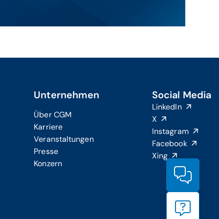
Unternehmen
Social Media
LinkedIn
Über CGM
X
Karriere
Instagram
Veranstaltungen
Facebook
Presse
Xing
Konzern
Produ
Suppo