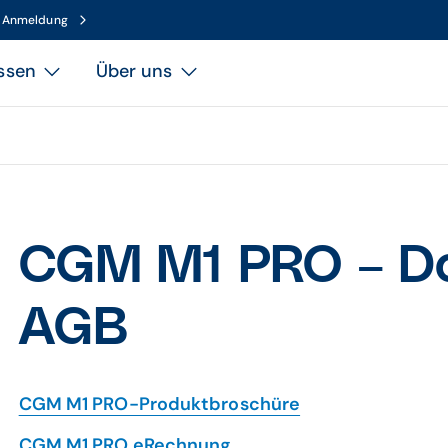
n Anmeldung
ssen
Über uns
CGM M1 PRO – D
AGB
CGM M1 PRO-Produktbroschüre
CGM M1 PRO eRechnung