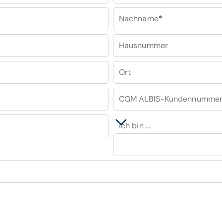
Nachname
*
Hausnummer
Ort
CGM ALBIS-Kundennumme
Ich bin ...