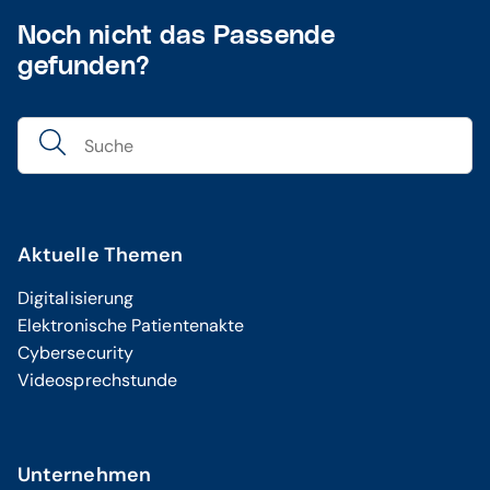
CipherLab RS36
Noch nicht das Passende
CipherLab RS38
gefunden?
Zebra TC22
Zebra TC53
Scantest und Funktionskontrolle
App-Lock Application Manager (extern)
Aktuelle Themen
Digitalisierung
Elektronische Patientenakte
Cybersecurity
Videosprechstunde
Unternehmen