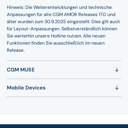
Hinweis: Die Weiterentwicklungen und technische
Anpassungen für alle CGM AMOR Releases 17.0 und
älter wurden zum 30.9.2025 eingestellt. Dies gilt auch
für Layout-Anpassungen. Selbstverständlich können
Sie weiterhin unsere Hotline nutzen. Alle neuen
Funktionen finden Sie ausschließlich im neuen
Release.
CGM MUSE
Download
Datum
Mobile Devices
CGM MUSE 9
Systemvoraussetzungen
Download
CGM MUSE
Datalogic Gryphon GD4500, GBT4500
Datenschutzerklärung
Datalogic Gryphon GD4430, GBT4430