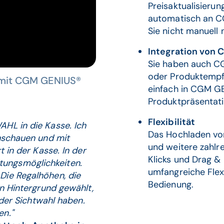
Preisaktualisier
automatisch an 
Sie nicht manuell 
Integration von
Sie haben auch C
oder Produktempfe
– mit CGM GENIUS®
einfach in CGM GE
Produktpräsentatio
Flexibilität
HL in die Kasse. Ich
Das Hochladen von
Anschauen und mit
und weitere zahlr
t in der Kasse. In der
Klicks und Drag 
ungsmöglichkeiten.
umfangreiche Flexi
Die Regalhöhen, die
Bedienung.
en Hintergrund gewählt,
 der Sichtwahl haben.
en."