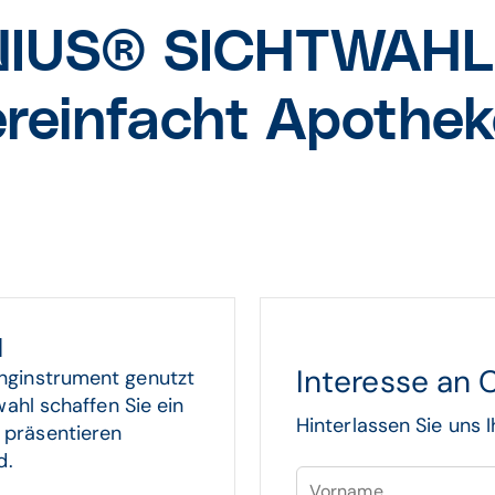
US® SICHTWAHL –
ereinfacht Apothe
l
Interesse a
nginstrument genutzt
wahl schaffen Sie ein
Hinterlassen Sie uns 
 präsentieren
nd.
Vorname