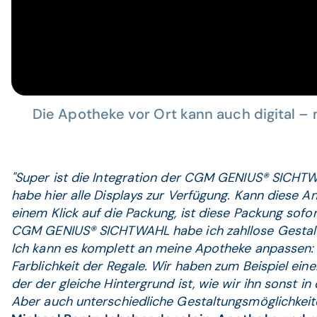
Die Apotheke vor Ort kann auch digital 
"Super ist die Integration der CGM GENIUS® SICHTWA
habe hier alle Displays zur Verfügung. Kann diese 
einem Klick auf die Packung, ist diese Packung sofor
CGM GENIUS® SICHTWAHL habe ich zahllose Gestalt
Ich kann es komplett an meine Apotheke anpassen: 
Farblichkeit der Regale. Wir haben zum Beispiel ein
der der gleiche Hintergrund ist, wie wir ihn sonst in
Aber auch unterschiedliche Gestaltungsmöglichkeit