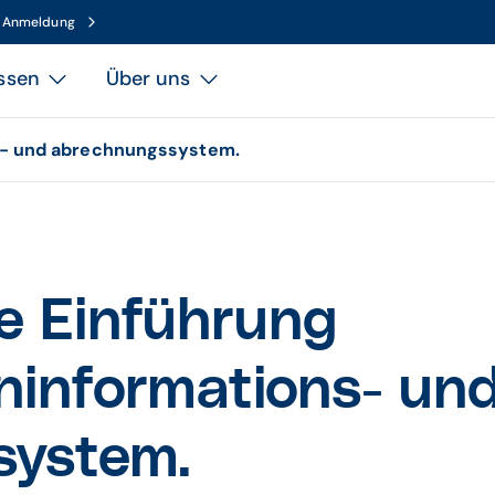
n Anmeldung
ssen
Über uns
ns- und abrechnungssystem.
e Einführung
eninformations- un
system.