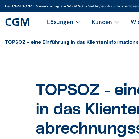
Der CGM SOZIAL Anwendertag am 24.09.26 in Göttingen → Zur kostenlose
Lösungen
Kunden
Wi
TOPSOZ - eine Einführung in das Klienteninformatio
TOPSOZ - ein
in das Klient
abrechnungs