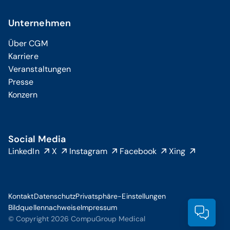
Unternehmen
Über CGM
Karriere
Veranstaltungen
Presse
Konzern
Social Media
LinkedIn
X
Instagram
Facebook
Xing
Kontakt
Datenschutz
Privatsphäre-Einstellungen
Bildquellennachweise
Impressum
Prod
© Copyright 2026 CompuGroup Medical