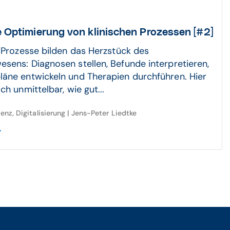
 Opti­mie­rung von klini­schen Pro­zes­sen [#2]
n Prozesse bilden das Herzstück des
sens: Diagnosen stellen, Befunde interpretieren,
äne entwickeln und Therapien durchführen. Hier
ch unmittelbar, wie gut...
genz, Digitalisierung | Jens-Peter Liedtke