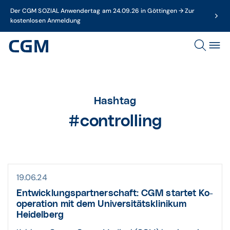
Der CGM SOZIAL Anwendertag am 24.09.26 in Göttingen → Zur
kostenlosen Anmeldung
Hashtag
#controlling
19.06.24
Entwick­lungs­partner­schaft: CGM startet Ko­
operation mit dem Univer­sitäts­klinikum
Heidelberg