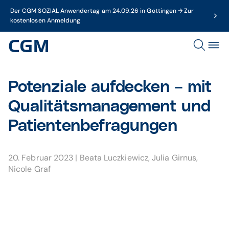
Der CGM SOZIAL Anwendertag am 24.09.26 in Göttingen → Zur
kostenlosen Anmeldung
Potenziale aufdecken – mit
Qualitätsmanagement und
Patientenbefragungen
20. Februar 2023
|
Beata Luczkiewicz
,
Julia Girnus
,
Nicole Graf