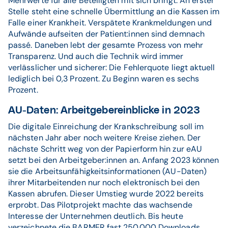
Mehrwerte für alle Beteiligten mit sich bringt. An erster
Stelle steht eine schnelle Übermittlung an die Kassen im
Falle einer Krankheit. Verspätete Krankmeldungen und
Aufwände aufseiten der Patient:innen sind demnach
passé. Daneben lebt der gesamte Prozess von mehr
Transparenz. Und auch die Technik wird immer
verlässlicher und sicherer: Die Fehlerquote liegt aktuell
lediglich bei 0,3 Prozent. Zu Beginn waren es sechs
Prozent.
AU-Daten: Arbeitgebereinblicke in 2023
Die digitale Einreichung der Krankschreibung soll im
nächsten Jahr aber noch weitere Kreise ziehen. Der
nächste Schritt weg von der Papierform hin zur eAU
setzt bei den Arbeitgeber:innen an. Anfang 2023 können
sie die Arbeitsunfähigkeitsinformationen (AU-Daten)
ihrer Mitarbeitenden nur noch elektronisch bei den
Kassen abrufen. Dieser Umstieg wurde 2022 bereits
erprobt. Das Pilotprojekt machte das wachsende
Interesse der Unternehmen deutlich. Bis heute
verzeichnete die BARMER fast 250.000 Downloads.