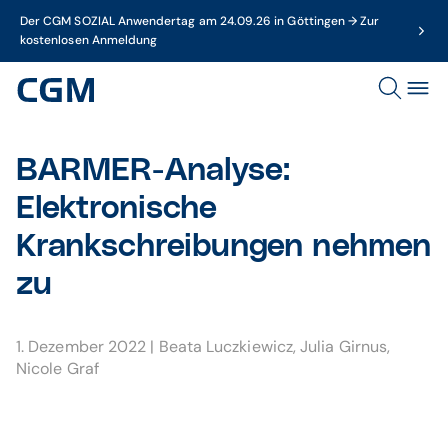
Der CGM SOZIAL Anwendertag am 24.09.26 in Göttingen → Zur
kostenlosen Anmeldung
BARMER-Analyse:
Elektronische
Krankschreibungen nehmen
zu
1. Dezember 2022
|
Beata Luczkiewicz
,
Julia Girnus
,
Nicole Graf