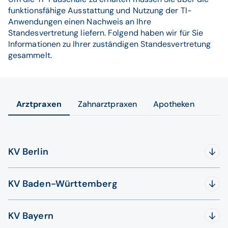
funktionsfähige Ausstattung und Nutzung der TI-
Anwendungen einen Nachweis an Ihre
Standesvertretung liefern. Folgend haben wir für Sie
Informationen zu Ihrer zuständigen Standesvertretung
gesammelt.
Arztpraxen
Zahnarztpraxen
Apotheken
KV Berlin
Die KV Berlin meldet in ihren
Praxis-News
vom
KV Baden-Württemberg
13.11.2023:
„Ab dem 16. November 2023 steht im Online-Portal
Die KV Baden-Württemberg informiert auf ihrer Website
ein Formular zum Nachweis der vorhandenen TI-
KV Bayern
am 05.07.2023 wie folgt:
Anwendungen bereit.