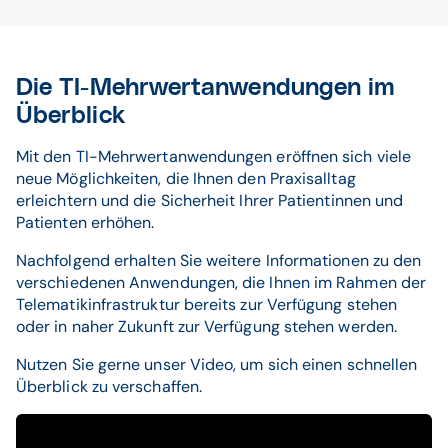
Grenzfälle bis Anfang September 2023 zu klären. Dann
Aktuell liegen uns von dieser KV leider noch keine
Reiter „Weitere Dienste“ >
Kommunikation im Medizinwesen (KIM) inkl. der
können wir Ihnen an dieser Stelle genauere Angaben zu
Informationen zur Kostenerstattung durch die neue TI-
Betriebsbereitschaftsmeldung je TI Anwendung
Stand: 14.11.2023
aktuellen KIM-Mail-Adresse
diesem Verfahren machen.“
Pauschale vor. Gerne nehmen wir Hinweise hierzu
Für die Anwendung ePA 2.0 wird die Anzeigen auf
entgegen.
elektronische Arbeitsunfähigkeitsbescheinigung
Grundlage der Abrechnungsdaten von uns automatisch
Die TI-Mehrwertanwendungen im
(eAU)
für Sie gestellt.
Überblick
elektronischer Arztbrief (E-Arztbrief)
Bitte beachten Sie:
Mit den TI-Mehrwertanwendungen eröffnen sich viele
ab dem 1. Januar 2024: elektronische
neue Möglichkeiten, die Ihnen den Praxisalltag
Sollten Sie sich nicht sicher sein, ob Sie die
Verordnungen (E-Rezept)“
erleichtern und die Sicherheit Ihrer Patientinnen und
Betriebsbereitschaft für jede Fachanwendung bereits
Patienten erhöhen.
angezeigt haben, überprüfen Sie den Status der bisher
KV Saarland
abgegebenen Meldungen unter dem zuvor genannten
Nachfolgend erhalten Sie weitere Informationen zu den
Pfad im Mitgliederportal der KV Sachsen.“
Stand 24.07.2023
verschiedenen Anwendungen, die Ihnen im Rahmen der
Telematikinfrastruktur bereits zur Verfügung stehen
KV Sachen
oder in naher Zukunft zur Verfügung stehen werden.
Stand 24.07.2023
Nutzen Sie gerne unser Video, um sich einen schnellen
Überblick zu verschaffen.